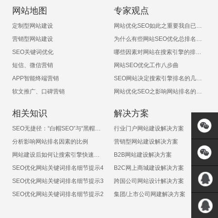
网站地图
专家观点
定制型网站建设
网站优化SEO如此之重要我自已能不能做呢？
营销型网站建设
为什么有些网站SEO优化总排名不上呢
SEO关键词优化
哪些因素对网站在搜索引擎的排名有影响
短信、微信营销
网站SEO优化工作八步曲
APP智能终端营销
SEO网站决定搜索引擎排名的几大因素
软文推广、口碑营销
网站优化SEO之影响网站排名的十大非常见因素
相关知识
解决方案
SEO无捷径：“白帽SEO”与“黑帽SEO”
行业门户网站建设解决方案
分析影响网站排名因素的比例
营销型网站建设解决方案
网站建设后如何让搜索引擎快速收录
B2B网站建设解决方案
SEO优化网站关键词排名细节提示4
B2C网上商城建设解决方案
SEO优化网站关键词排名细节提示3
跨国公司网站设计解决方案
SEO优化网站关键词排名细节提示2
集团/上市公司网建解决方案
QQ:5717