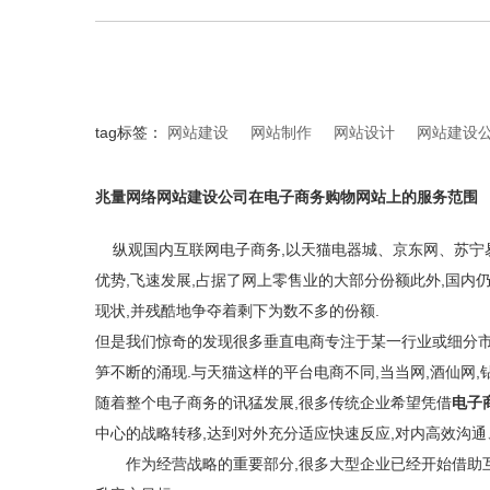
tag标签：
网站建设
网站制作
网站设计
网站建设
兆量网络网站建设公司在电子商务购物网站上的服务范围
纵观国内互联网电子商务,以天猫电器城、京东网、苏宁易
优势,飞速发展,占据了网上零售业的大部分份额此外,国内
现状,并残酷地争夺着剩下为数不多的份额.
但是我们惊奇的发现很多垂直电商专注于某一行业或细分市场
笋不断的涌现.与天猫这样的平台电商不同,当当网,酒仙网
随着整个电子商务的讯猛发展,很多传统企业希望凭借
电子
中心的战略转移,达到对外充分适应快速反应,对内高效沟通、
作为经营战略的重要部分,很多大型企业已经开始借助互