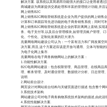
解决方案. 该系统以其简易而功能强大的接口让使用者透过
商城建设为商家提供交易处理和丰富的管理统计功能,并且
B2C
网上销售
网
B2C网络营销系统是企业为用户提供的网上销售
上销售
计算和订单跟踪等先进功能的电子商务销售系统；同时可利
B2C网络营销系统是企业的零距离网上直销,实现
网上销售
务、电子支付等,以及后台管理模块,如管理员账户管理、
化、个性化、定制化发展的巨大潜力.
兆量网络网站建设公司认为：一个富有活力和广阔发展空
决方案,而且,这个方案还应该是开放与通用、立体与智能
为电子化网上集市.
兆量网络在电子商务购物网站上的解决方案：
1.功能性解决方案.
B2C电商网站建设：包含权限管理、商品管理、在线商品
理、帐务管理、及时通信管理、数据统计分析、日志管理、
说明.
2.网站前台设计.
.包含整个网
网页设计对网站前台结构与关键页面进行描述
3.系统技术架构.
,由此
网站建设公司对电子商务购物系统技术架构的描述
4.系统性能解决方案.