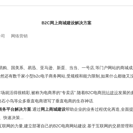
B2C网上商城建设解决方案
公司
网络营销
购、国美系、易迅、亚马逊、新蛋、当当、一号店,等门户网站的商城成为
仍然还有数千家小型b2c电子商务网站,受规模和能力限制,如果什么都做又
就活得很精彩,被称为电商界的“专卖店”.随着B2C电商
网站建设
发展的
,钻石小鸟等众多垂直电商谱写了垂直电商的生存神话.
商务平台解决方案
.通过
网上商城建设
帮助企业的业务过程优化再造,全面
快速决策...
联网的力量,建立部署自己的B2C电商网站建设.基于互联网的交易管理