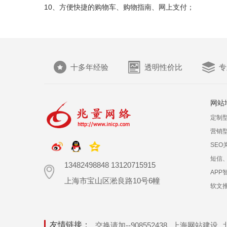
10、方便快捷的购物车、购物指南、网上支付；
十多年经验
透明性价比
专
网站
定制
营销
SEO
短信
13482498848 13120715915
APP
上海市宝山区淞良路10号6幢
软文
友情链接：
交换请加--908552438
上海网站建设