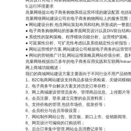
网页设计对电子商务购物网站系统如何应付大流量访问问
5.运行环境要求
.包括
兆量网络提出电子商务购物系统运营环境的建议配置
兆量网络网站建设公司在电子商务购物网站上的服务范围
● 网站建设分析,包含网站策划布局和结构,所形成的一整
● 电子商务购物网站的形象界面网页设计以及DIV前台结构
● 系统性的架构策略、程序模块功能分析、运营维护策略
● 可延展性分析、可扩充性考虑以及系统稳定性分析报告
● 网站运营维护方案.网站建设公司根据电子商务的运营管
● 网站的营销推广计划,网站运维策略及网站价值分析、盈
/In
兆量网络根据自己多年的电子商务应用实践和互联网
网上商城功能概述：
我们的商城网站建设方案主要面向于不同行业不用产品销
1、B2C电商网站建设支持商品多级分类检索、关键词模糊
2、电子商务平台解决方案支持历史订单存档；
3、网上商城建设管理员发布、管理商品信息、上传图片等
4、会员注册、登录,建立完整的会员资料库；
5、支持价格的管理,包括市场价、批发价等；
6、会员积分与会员等级设置；
7、网站制作网站公告、留言板、新口上市、促销新闻等.
8、网页设计可编辑的订购说明；
9、后台订单集中管理,网站会员消费记录等；