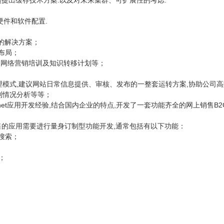
.以及对未来集群、可扩展性的考虑.
题提出缓存技术方案
硬件和软件配置.
：
套的解决方案；
布局；
、网络营销培训及知识转移计划等；
；
理模式,建议网站日常信息提供、审核、发布的一整套运转方案,协助公司
利情况分析等等；
tranet应用开发经验,结合国内企业的特点,开发了一套功能齐全的网上销售
,通常包括有以下功能：
售的应用需要进行量身订制型功能开发
搜索；
；