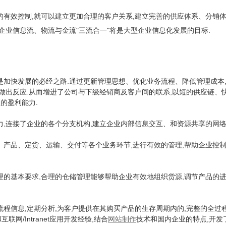
的有效控制,就可以建立更加合理的客户关系,建立完善的供应体系、分销体
企业信息流、物流与金流"三流合一"将是大型企业信息化发展的目标.
.通过更新管理思想、优化业务流程、降低管理成本
是加快发展的必经之路
做出反应.从而增进了公司与下级经销商及
,以短的供应链、
客户间的联系
的盈利能力.
力,连接了企业的各个分支机构,建立企业内部信息交互、和资源共享的网络
、产品、定货、运输、交付等各个业务环节,进行有效的管理,帮助企业控制
理的基本要求,合理的仓储管理能够帮助企业有效地组织货源,调节产品的进
程信息,定期分析,为客户提供在其购买产品的生存周期内的,完整的全过程
/Intranet应用开发经验,结合
,开
和互联网
网站制作
技术和国内企业的特点