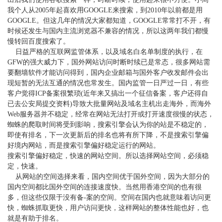
我个人从
2005年起喜欢用GOOGLE来搜索，到2010年以前都是用
GOOGLE。但这几年的情况大家都知道，GOOGLE常常打不开，有
时候还发生与国内主流浏览器不兼容的情况，所以这两年我们都慢
慢转回百度搜索了。
日益严格的互联网监管体系，以及域名白名单制度的执行，在
GFW的强大威力下，国外网站访问时断时续已是常态，很多网站需
要翻墙软件才能访问得到，国内企业邮箱与国外客户收发邮件会出
现短暂的无法互通的情况也常发生。国内监管一日严过一日，有些
客户觉得ICP备案很繁琐(近年来又搞出一个征信备案，客户还得自
已去公安局提交资料)导致大批量网站及域名主机出走海外，而海外
Web服务器并不稳定，经常在网站无法打开或打开速度很慢的状态，
蜘蛛的爬取时间将受到影响，搜索引擎会认为你的站是不稳定的，
即使有排名，下一次更新后的排名也将有所下降，不是搜索引擎偏
好境内网站，而是搜索引擎偏好稳定运行的网站。
搜索引擎偏好稳定，快速的网站空间。所以选择网站空间，必须稳
定，快速。
从网站的空间选择来看，国内空间优于国外空间，因为大部分的
国内空间都比国外空间的连接速度快。当然用香港空间的也有很
多，但这些仅限于没有备
-案的空间。空间在国内也就意味着访问更
快，蜘蛛抓取更快，用户访问更快，这样网站的整体性能也好，也
就是有助于排名。