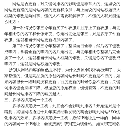
网站是否更新，对关键词排名的影响也是非常大的。这里说的
网站更新指的是网站内容的更新和添加，与上面说的网站标题或大
框架的修改是两回事。懂的人不需要我解释了，不懂的人我只能这
么比方：
第一种情况你张三今年新买了件衣服并且穿上了新衣服，与去
年相比你的名字和长像未变。你走出去还是张三，只是多穿了件新
衣服。这就相当于网站更新增加内容了。
第二种情况你张三今年整容了，整得面目全非，然后名字也改
成李四，拿着全新的李四的名片走出去。与去年相比你整容后完全
换了一个人，这就相当于网站大框架的修改。关键是你名字也改成
李四了，这就是网站标题的修改。
抄别人网站内容的当然是不行，为什么要原创我不再强调了，大
家都懂的。但是高品质的原创内容网站长时间不更新是不行的，如
果内容很长一段时间没有更新，百度更新的时候你总不更新，关键
词排名也会持续下降。根据您的原始权重，慢慢衰落，不更新的时
间越长网站排名下降的幅度越大。
三、多域名绑定同一个主机
多域名绑定统一主机，到底会不会影响到排名？开始这只是个
猜测，兆理网络通过十几年实践经验发现的确会影响到网站
SEO优
化排名的效果。多域名绑定统一主机，必然IP地址是一样的，同样
的内容同一个IP地址，会被搜索引擎判定为镜像站。如果绑定域名