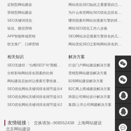
定制型网站建设
网站优化SEO如此之重要我自已能不能做呢？
营销型网站建设
为什么有些网站SEO优化总排名不上呢
SEO关键词优化
哪些因素对网站在搜索引擎的排名有影响
短信、微信营销
网站SEO优化工作八步曲
APP智能终端营销
SEO网站决定搜索引擎排名的几大因素
软文推广、口碑营销
网站优化SEO之影响网站排名的十大非常见因素
相关知识
解决方案
SEO无捷径：“白帽SEO”与“黑帽SEO”
行业门户网站建设解决方案
分析影响网站排名因素的比例
营销型网站建设解决方案
网站建设后如何让搜索引擎快速收录
B2B网站建设解决方案
SEO优化网站关键词排名细节提示4
B2C网上商城建设解决方案
SEO优化网站关键词排名细节提示3
跨国公司网站设计解决方案
SEO优化网站关键词排名细节提示2
集团/上市公司网建解决方案
QQ:5717
友情链接：
交换请加--908552438
上海网站建设
QQ:1135
北京网站建设