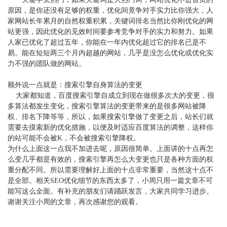
原因，是你还没有足够的权重，优化间竟争对手实力比你强大，人
家网站长年累月的自然权重积累，关键词排名当然比你刚优化的网
站更强，因此优化的见效时间要参考竞争对手的实力和努力。如果
人家已优化了超过五年，你能在一年内优化超过它的排名已是不
易。能在短短两三个月内超越的网站，几乎是没怎么优化或优化实
力不强的团队做的网站。
额外说一点就是：搜索引擎自身算法的变更
大家都知道，百度搜索引擎自成立到现在做很多次大的变更，很
多算法都发生变化，搜索引擎算法的变更带来的是很多网站被降
权、排名下降等等，所以，如果搜索引擎做了变更之后，站长们就
需要去摸索新的优化措施，以便及时适应百度算法的调整，这样你
的站可能不会被
K，不会被搜索引擎降权。
为什么上面这一点我不加进去呢，原因很简单。上面讲的十点再怎
么变几乎都是有效的，搜索引擎再怎么大变更也只是各种方面的权
重分配不同。所以需要理解好上面的十点非常重要，当然这十点不
是全部。相关
SEO优化细节的东西太多了，小周只用一篇文章不可
能写这么全面。有补充的朋友们请踊跃发言，大家共同学习进步。
谢谢关注小周的文章，再次感谢您的观看。