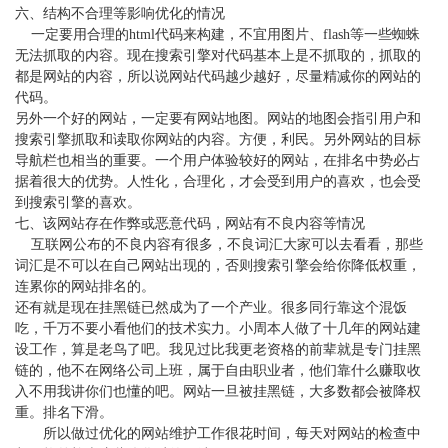
六、结构不合理等影响优化的情况
一定要用合理的
html代码来构建，不宜用图片、flash等一些蜘蛛
无法抓取的内容。现在搜索引擎对代码基本上是不抓取的，抓取的
都是网站的内容，所以说网站代码越少越好，尽量精减你的网站的
代码。
另外一个好的网站，一定要有网站地图。网站的地图会指引用户和
搜索引擎抓取和读取你网站的内容。方便，利民。另外网站的目标
导航栏也相当的重要。一个用户体验较好的网站，在排名中势必占
据着很大的优势。人性化，合理化，才会受到用户的喜欢，也会受
到搜索引擎的喜欢。
七、该网站存在作弊或恶意代码，网站有不良内容等情况
互联网公布的不良内容有很多，不良词汇大家可以去看看，那些
词汇是不可以在自己网站出现的，否则搜索引擎会给你降低权重，
连累你的网站排名的。
还有就是现在挂黑链已然成为了一个产业。很多同行靠这个混饭
吃，千万不要小看他们的技术实力。小周本人做了十几年的网站建
设工作，算是老鸟了吧。我见过比我更老资格的前辈就是专门挂黑
链的，他不在网络公司上班，属于自由职业者，他们靠什么赚取收
入不用我讲你们也懂的吧。网站一旦被挂黑链，大多数都会被降权
重。排名下滑。
所以做过优化的网站维护工作很花时间，每天对网站的检查中