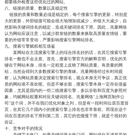
都要格外检查这些优化过的网站。
八、链接的质量、数量以及稳定性
链接的质量和数量必须是稳定的，每个搜索引擎的更新，特别是
大的更新，外部链接可能会很大地增加或减少，外链大大减少，自
然影响关键词排名的稳定，造成关键词排名下滑。因此，兆量网络
认为网站应该注意，以减少群发链的数量来换取高质量友情链，重
要的外链常常变动，严重影响搜索引擎网站排名。
九、搜索引擎赋权相互借鉴
某网站在主流搜索引擎上的综合排名好的话，在其它搜索引擎
排名一般也不会太差。首先，搜索引擎官方的解释言明，优化的关
键在于网站本身，排名一定程度上反映了网站质量。有质量的网
站，当然会得到大多数搜索引擎的青睐。兆量网络经过长时间观
察，认为网站质量决定搜索引擎排名，观点本身无可争议，真正优
质的网站谁不喜欢呢。但是不够全面，搜索引擎本身一定存在借鉴
因素，尤其是国内的一些二线搜索引擎，多以谷歌和百度为参照对
象，均赋网站权重和对应关键词排名。兆量网络
“上海网页制作公
司”这个词，并不在我们优化对象之列，但是有一段时间位居百度首
页，在其它几个国内小的搜索引擎上排名也非常靠前。而现在这个
词在百度的排名下滑到第二页，其它的也慢慢下滑，就是个很好的
佐证。
十、竞争对手的情况
关键字太热门，如果关键词是大热门词，网站优化不进首页的