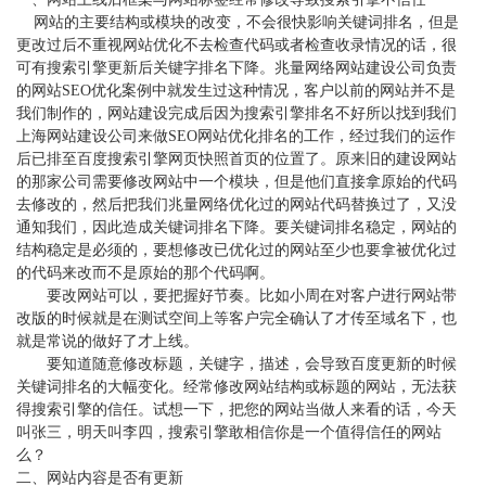
网站的主要结构或模块的改变，不会很快影响关键词排名，但是
更改过后不重视网站优化不去检查代码或者检查收录情况的话，很
可有搜索引擎更新后关键字排名下降。兆量网络网站建设公司负责
的网站
SEO优化案例中就发生过这种情况，客户以前的网站并不是
我们制作的，网站建设完成后因为搜索引擎排名不好所以找到我们
上海网站建设公司来做SEO网站优化排名的工作，经过我们的运作
后已排至百度搜索引擎网页快照首页的位置了。原来旧的建设网站
的那家公司需要修改网站中一个模块，但是他们直接拿原始的代码
去修改的，然后把我们兆量网络优化过的网站代码替换过了，又没
通知我们，因此造成关键词排名下降。要关键词排名稳定，网站的
结构稳定是必须的，要想修改已优化过的网站至少也要拿被优化过
的代码来改而不是原始的那个代码啊。
要改网站可以，要把握好节奏。比如小周在对客户进行网站带
改版的时候就是在测试空间上等客户完全确认了才传至域名下，也
就是常说的做好了才上线。
要知道随意修改标题，关键字，描述，会导致百度更新的时候
关键词排名的大幅变化。经常修改网站结构或标题的网站，无法获
得搜索引擎的信任。试想一下，把您的网站当做人来看的话，今天
叫张三，明天叫李四，搜索引擎敢相信你是一个值得信任的网站
么？
二、网站内容是否有更新