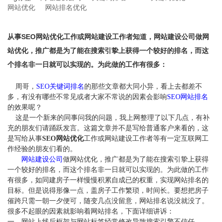
网站优化
网站排名优化
关于我们
从事SEO网站优化工作或网站建设工作者知道，网站建设公司做网
站优化，推广都是为了能在搜索引挚上获得一个较好的排名，而这
个排名非一日就可以实现的。为此做的工作有很多：
周哥，
SEO关键词排名
的那些文章都大同小异，看上去都差不
多，有没有哪些不常见或者大家不常说的因素会影响
SEO网站排名
的效果呢？
这是一个新来的同事问我的问题，我上网整理了以下几点，有补
充的朋友们请踊跃发言。这篇文章并不是写给普通客户来看的，这
是写给从事
SEO网站优化
工作或网站建设工作者等有一定互联网工
作经验的朋友们看的。
网站建设公司
做网站优化，推广都是为了能在搜索引挚上获得
一个较好的排名，而这个排名非一日就可以实现的。为此做的工作
有很多，如同建房子一样慢慢积累自成已的权重，实现网站排名的
目标。但是说得形像一点，盖房子工作繁琐，时间长。要想把房子
催跨只需一朝一夕便可，随变几点没留意，网站排名说没就没了。
很多不起眼的因素就影响着网站排名，下面详细讲诉：
一、网站上线后框架与网站标签经常修改导致搜索引擎不信任