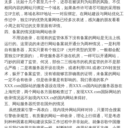
太多，比如十几个甚至几十个，还存在被误判为站群的风险。不仅
相同内容的网站只绑定一个域名，如果条件许可请尽可能的采用独
立IP主机，将域名和IP地址一一对应绑定。在网站建设与网站优化工
作过中，独立IP的优势兆量网络已经多次表述，感兴趣的朋友看看
小周之前写过的文章里面有详情。
四、备案的情况影响网站收录
不用说收录，在现有的监管体系下没有备案的网站是无法上线
运行的。这里说的未进行网站备案就开通分为两种情况，一是利用
自有服务器，其实只要有个独立
IP（光纤类型的宽带，一般都会配
置独立IP资源的），即使服务器不放在机房，一样可以开通网站，
巧妙的回避了监管。何况，部份二三线地市的机房监管的并不是那
么严格；二是将服务器开设在境外，或者利用URL或者CDN转发技
术，躲开了备案监管。没有谁能够言辞确凿的证明，未备案的网站
一定不会有收录，但是收录量是有影响的。我们香港的客户
XXX.com国际站的服务器设在境外，而XXX.cn国内站的服务器放在
上海托管，两个网站各方面都检查过了，发现XXX.com国际网站的
收录情况远不如境内XXX.cn的国内网站来得好。
五、网站服务器托管在国外的情况
虽然搜索引擎一再表白，境内境外网站同样对待，只要符合搜索
引擎收录规范，有质量的网站一样收录，理论上行得通，可是考虑
到种种因素在网站建设实际工作过程中并非如此。就像谷歌中国撤
出后我们使用谷歌搜索一样，时断时续，使用起来很不方便。小周