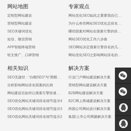
网站地图
专家观点
定制型网站建设
网站优化SEO如此之重要我自已能不能做呢？
营销型网站建设
为什么有些网站SEO优化总排名不上呢
SEO关键词优化
哪些因素对网站在搜索引擎的排名有影响
短信、微信营销
网站SEO优化工作八步曲
APP智能终端营销
SEO网站决定搜索引擎排名的几大因素
软文推广、口碑营销
网站优化SEO之影响网站排名的十大非常见因素
相关知识
解决方案
SEO无捷径：“白帽SEO”与“黑帽SEO”
行业门户网站建设解决方案
分析影响网站排名因素的比例
营销型网站建设解决方案
网站建设后如何让搜索引擎快速收录
B2B网站建设解决方案
SEO优化网站关键词排名细节提示4
B2C网上商城建设解决方案
SEO优化网站关键词排名细节提示3
跨国公司网站设计解决方案
SEO优化网站关键词排名细节提示2
集团/上市公司网建解决方案
QQ:5717